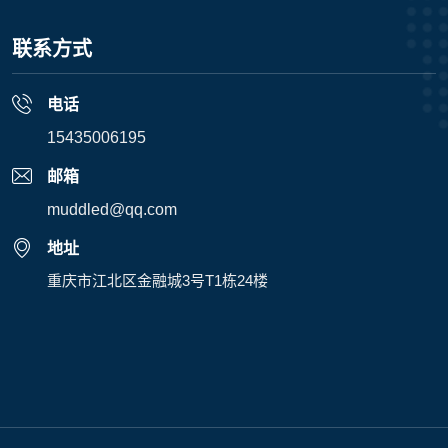
联系方式
电话
15435006195
邮箱
muddled@qq.com
地址
重庆市江北区金融城3号T1栋24楼